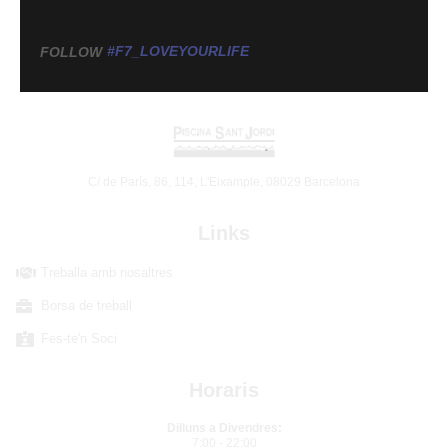
#F7_LOVEYOURLIFE
FOLLOW
C/ de París, 86, 114, L'Eixample, 08029 Barcelona
Links
Treballa amb nosaltres
Borsa de treball
Fes-te'n Soci
Horaris
Dilluns a Divendres:
7:00 - 22:00