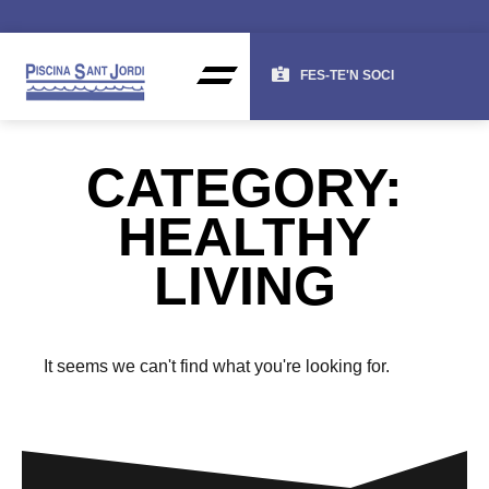
FES-TE'N SOCI
CATEGORY:
HEALTHY
LIVING
It seems we can't find what you're looking for.