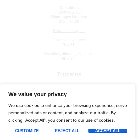
Dissabtes:
08:00 a 20:00
Diumenges i festius:
9:00 - 14:00
Horari mes d'agost:
Dilluns a divendres:
7h a 21h
Dissabtes, diumenges i festius:
9h a 14h
Truca'ns
934 10 92 61
We value your privacy
We use cookies to enhance your browsing experience, serve
personalized ads or content, and analyze our traffic. By
clicking "Accept All", you consent to our use of cookies.
Política de Privacitat
Cookies
Copyright © 2026 . Tot el drets
reservats.
Sistema intern d'informació
CUSTOMIZE
REJECT ALL
ACCEPT ALL