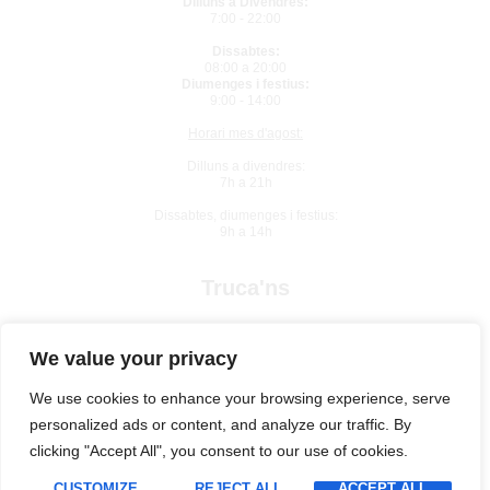
Dilluns a Divendres:
7:00 - 22:00
Dissabtes:
08:00 a 20:00
Diumenges i festius:
9:00 - 14:00
Horari mes d'agost:
Dilluns a divendres:
7h a 21h
Dissabtes, diumenges i festius:
9h a 14h
Truca'ns
934 10 92 61
We value your privacy
We use cookies to enhance your browsing experience, serve
personalized ads or content, and analyze our traffic. By
clicking "Accept All", you consent to our use of cookies.
Política de Privacitat
Cookies
Copyright © 2026 . Tot el drets
reservats.
Sistema intern d'informació
CUSTOMIZE
REJECT ALL
ACCEPT ALL