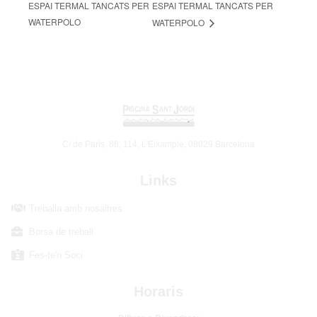
ESPAI TERMAL TANCATS PER
ESPAI TERMAL TANCATS PER
WATERPOLO
WATERPOLO
C/ de París, 86, 114, L'Eixample, 08029 Barcelona
Links
Treballa amb nosaltres
Borsa de treball
Fes-te'n Soci
Horaris