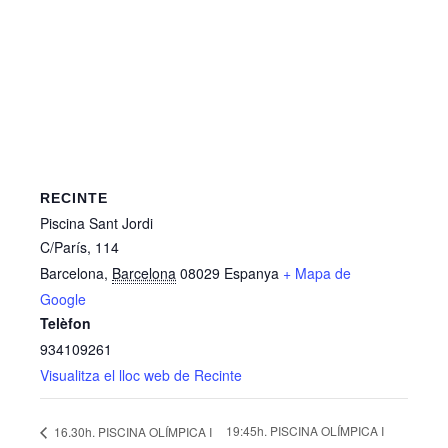
RECINTE
Piscina Sant Jordi
C/París, 114
Barcelona
,
Barcelona
08029
Espanya
+ Mapa de
Google
Telèfon
934109261
Visualitza el lloc web de Recinte
19:45h. PISCINA OLÍMPICA I
16.30h. PISCINA OLÍMPICA I