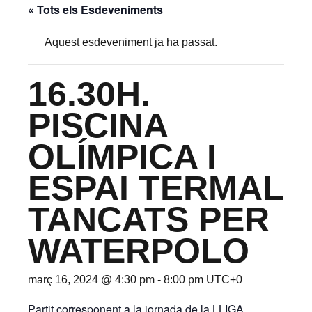
« Tots els Esdeveniments
Aquest esdeveniment ja ha passat.
16.30H.
PISCINA
OLÍMPICA I
ESPAI TERMAL
TANCATS PER
WATERPOLO
març 16, 2024 @ 4:30 pm
-
8:00 pm
UTC+0
Partit corresponent a la jornada de la LLIGA