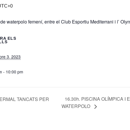
UTC+0
 waterpolo femení, entre el Club Esportiu Mediterrani i l’ Oly
RA ELS
LLS
re 3, 2023
m - 10:00 pm
16.30h. PISCINA OLÍMPICA 
I TERMAL TANCATS PER
WATERPOLO