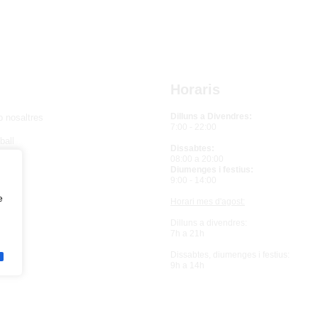
Horaris
Dilluns a Divendres:
b nosaltres
7:00 - 22:00
ball
Dissabtes:
08:00 a 20:00
i
Diumenges i festius:
9:00 - 14:00
e
Horari mes d'agost:
Dilluns a divendres:
7h a 21h
Dissabtes, diumenges i festius:
9h a 14h