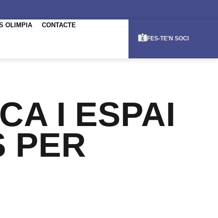
S OLIMPIA
CONTACTE
FES-TE'N SOCI
CA I ESPAI
 PER