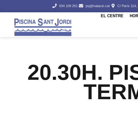
934 109 261
psj@natacio.cat
C/ París 114,
EL CENTRE
HOR
20.30H. P
TER