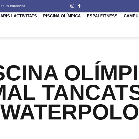
 08029 Barcelona
ARIS I ACTIVITATS
PISCINA OLÍMPICA
ESPAI FITNESS
CAMPU
ISCINA OLÍMPI
MAL TANCATS
WATERPOLO