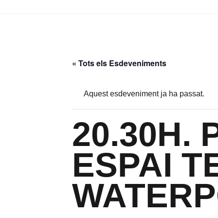
« Tots els Esdeveniments
Aquest esdeveniment ja ha passat.
20.30H. 
ESPAI T
WATERP