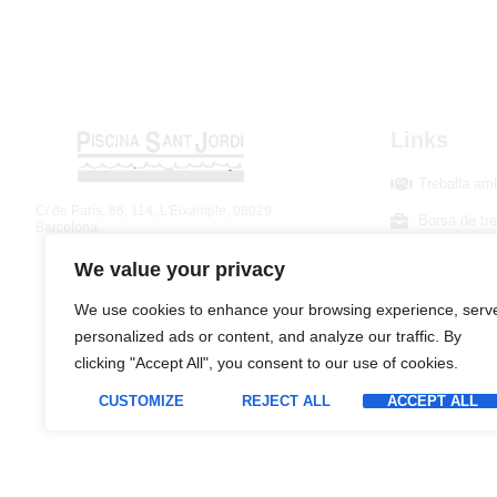
Links
Treballa am
C/ de París, 86, 114, L'Eixample, 08029
Borsa de tre
Barcelona
Fes-te'n Soc
We value your privacy
We use cookies to enhance your browsing experience, serv
personalized ads or content, and analyze our traffic. By
clicking "Accept All", you consent to our use of cookies.
CUSTOMIZE
REJECT ALL
ACCEPT ALL