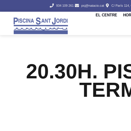
934 109 261
psj@natacio.cat
C/ París 114,
EL CENTRE
HOR
20.30H. P
TER