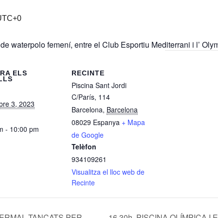
UTC+0
 waterpolo femení, entre el Club Esportiu Mediterrani i l’ Oly
RA ELS
RECINTE
LLS
Piscina Sant Jordi
C/París, 114
re 3, 2023
Barcelona
,
Barcelona
08029
Espanya
+ Mapa
m - 10:00 pm
de Google
Telèfon
934109261
Visualitza el lloc web de
Recinte
16.30h. PISCINA OLÍMPICA 
I TERMAL TANCATS PER