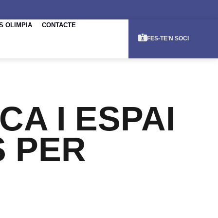
S OLIMPIA
CONTACTE
FES-TE'N SOCI
CA I ESPAI
 PER