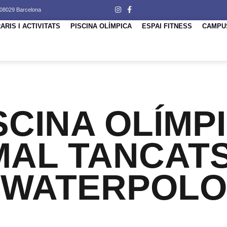
 08029 Barcelona
ARIS I ACTIVITATS
PISCINA OLÍMPICA
ESPAI FITNESS
CAMPU
ISCINA OLÍMPI
MAL TANCATS
WATERPOLO