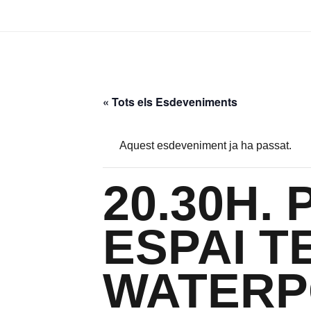
« Tots els Esdeveniments
Aquest esdeveniment ja ha passat.
20.30H. 
ESPAI T
WATERP