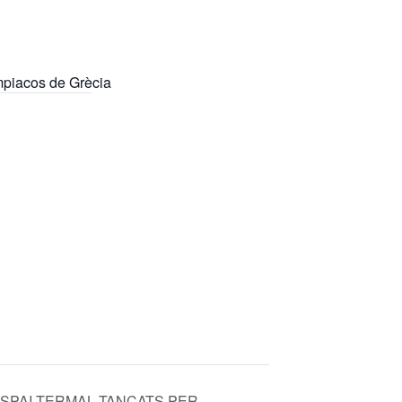
mpiacos de Grècia
I ESPAI TERMAL TANCATS PER