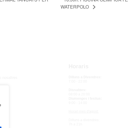
WATERPOLO
Horaris
Dilluns a Divendres:
b nosaltres
7:00 - 22:00
ball
Dissabtes:
08:00 a 20:00
i
Diumenges i festius:
9:00 - 14:00
e
Horari mes d'agost:
Dilluns a divendres:
7h a 21h