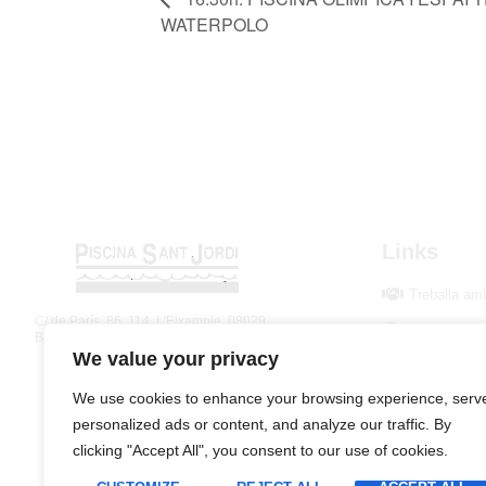
WATERPOLO
Links
Treballa am
C/ de París, 86, 114, L'Eixample, 08029
Borsa de tre
Barcelona
We value your privacy
Fes-te'n Soc
We use cookies to enhance your browsing experience, serv
personalized ads or content, and analyze our traffic. By
clicking "Accept All", you consent to our use of cookies.