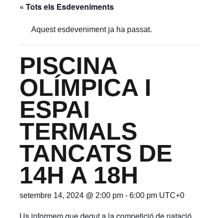
« Tots els Esdeveniments
Aquest esdeveniment ja ha passat.
PISCINA
OLÍMPICA I
ESPAI
TERMALS
TANCATS DE
14H A 18H
setembre 14, 2024 @ 2:00 pm
-
6:00 pm
UTC+0
Us informem que degut a la competició de natació