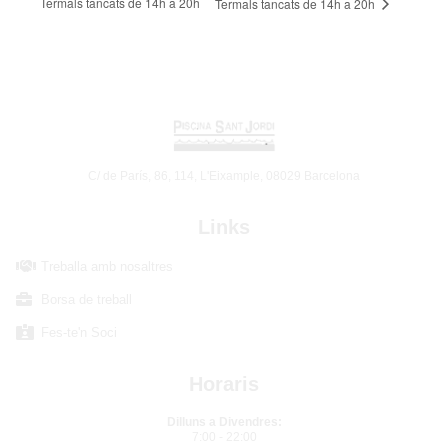
Termals tancats de 14h a 20h
Termals tancats de 14h a 20h
C/ de París, 86, 114, L'Eixample, 08029 Barcelona
Links
Treballa amb nosaltres
Borsa de treball
Fes-te'n Soci
Horaris
Dilluns a Divendres:
7:00 - 22:00