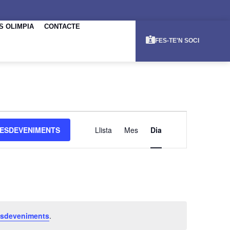
S OLIMPIA
CONTACTE
FES-TE'N SOCI
NAVEGACI
ESDEVENIMENTS
Llista
Mes
Dia
DE
VISUALITZ
ESDEVENI
esdeveniments
.