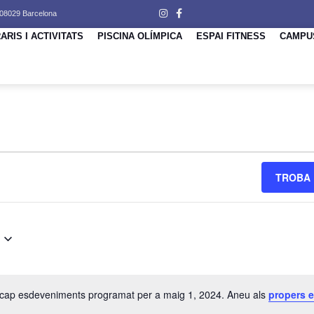
 08029 Barcelona
ARIS I ACTIVITATS
PISCINA OLÍMPICA
ESPAI FITNESS
CAMPU
Ó
TROBA 
 cap esdeveniments programat per a maig 1, 2024. Aneu als
propers 
IMENTS
Avís