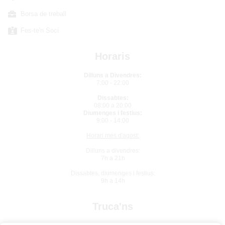
Borsa de treball
Fes-te'n Soci
Horaris
Dilluns a Divendres:
7:00 - 22:00
Dissabtes:
08:00 a 20:00
Diumenges i festius:
9:00 - 14:00
Horari mes d'agost:
Dilluns a divendres:
7h a 21h
Dissabtes, diumenges i festius:
9h a 14h
Truca'ns