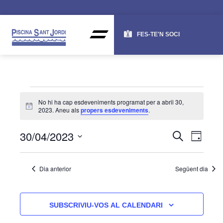
FES-TE'N SOCI
No hi ha cap esdeveniments programat per a abril 30,
Avís
2023. Aneu als
propers esdeveniments
.
NAV
NA
30/04/2023
CERCA
DIA
DE
VISU
Selecciona
una
VI
I
Dia anterior
Següent dia
data.
ES
CER
D'ES
SUBSCRIVIU-VOS AL CALENDARI