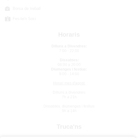
Borsa de treball
Fes-te'n Soci
Horaris
Dilluns a Divendres:
7:00 - 22:00
Dissabtes:
08:00 a 20:00
Diumenges i festius:
9:00 - 14:00
Horari mes d'agost:
Dilluns a divendres:
7h a 21h
Dissabtes, diumenges i festius:
9h a 14h
Truca'ns