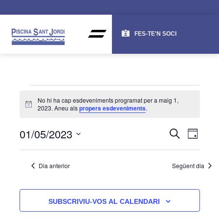
FES-TE'N SOCI
No hi ha cap esdeveniments programat per a maig 1,
Avís
2023. Aneu als
propers esdeveniments
.
NAV
NA
01/05/2023
CERCA
DIA
DE
VISU
Selecciona
una
VI
I
Dia anterior
Següent dia
data.
ES
CER
D'ES
SUBSCRIVIU-VOS AL CALENDARI