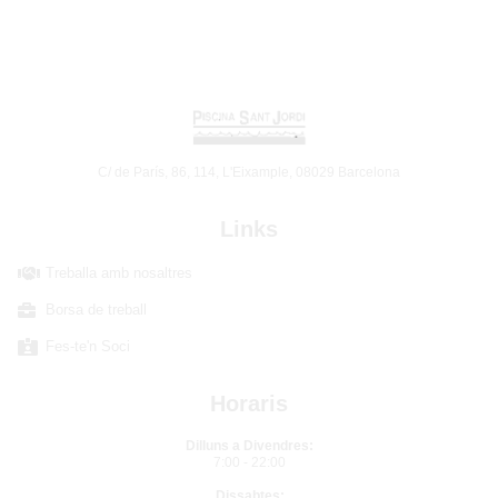
C/ de París, 86, 114, L'Eixample, 08029 Barcelona
Links
Treballa amb nosaltres
Borsa de treball
Fes-te'n Soci
Horaris
Dilluns a Divendres:
7:00 - 22:00
Dissabtes: