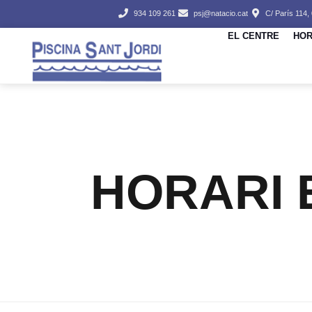
934 109 261
psj@natacio.cat
C/ París 114,
EL CENTRE
HOR
HORARI 