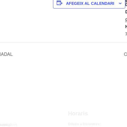
AFEGEIX AL CALENDARI
NADAL
C
Horaris
Dilluns a Divendres:
b nosaltres