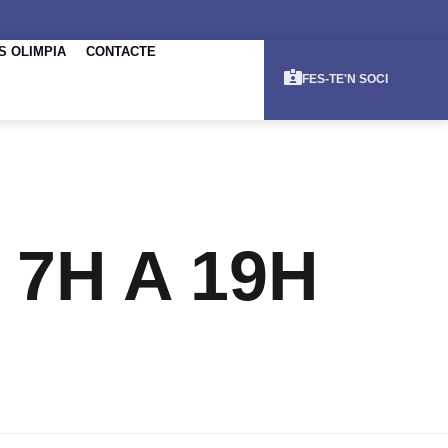
S OLIMPIA
CONTACTE
FES-TE'N SOCI
7H A 19H