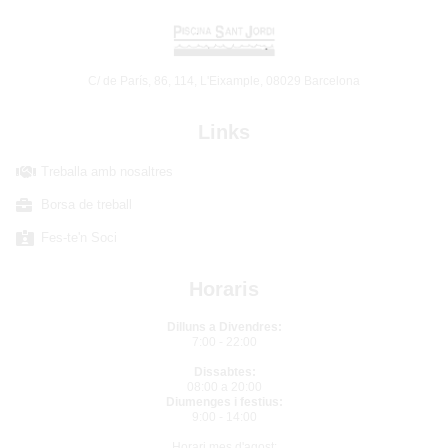
C/ de París, 86, 114, L'Eixample, 08029 Barcelona
Links
Treballa amb nosaltres
Borsa de treball
Fes-te'n Soci
Horaris
Dilluns a Divendres:
7:00 - 22:00
Dissabtes:
08:00 a 20:00
Diumenges i festius:
9:00 - 14:00
Horari mes d'agost: