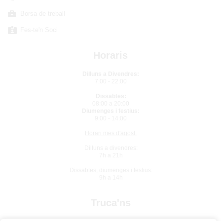
Borsa de treball
Fes-te'n Soci
Horaris
Dilluns a Divendres:
7:00 - 22:00
Dissabtes:
08:00 a 20:00
Diumenges i festius:
9:00 - 14:00
Horari mes d'agost:
Dilluns a divendres:
7h a 21h
Dissabtes, diumenges i festius:
9h a 14h
Truca'ns