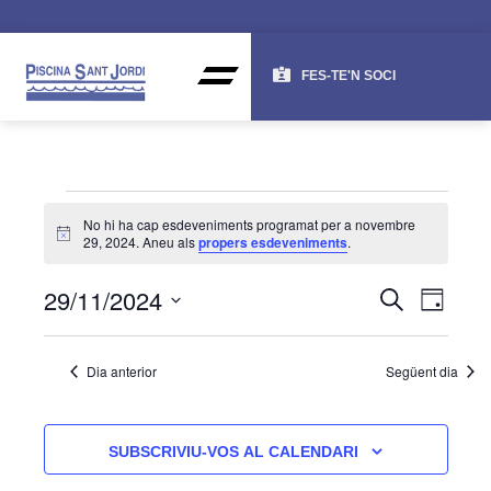
FES-TE'N SOCI
No hi ha cap esdeveniments programat per a novembre
Avís
29, 2024. Aneu als
propers esdeveniments
.
NAV
NA
29/11/2024
CERCA
DIA
DE
VISU
Selecciona
una
VI
I
Dia anterior
Següent dia
data.
ES
CER
D'ES
SUBSCRIVIU-VOS AL CALENDARI