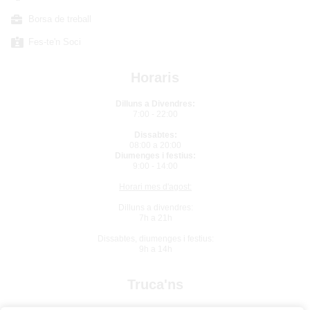
Borsa de treball
Fes-te'n Soci
Horaris
Dilluns a Divendres:
7:00 - 22:00
Dissabtes:
08:00 a 20:00
Diumenges i festius:
9:00 - 14:00
Horari mes d'agost:
Dilluns a divendres:
7h a 21h
Dissabtes, diumenges i festius:
9h a 14h
Truca'ns