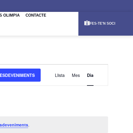
S OLIMPIA
CONTACTE
FES-TE'N SOCI
NAVEGACI
ESDEVENIMENTS
Llista
Mes
Dia
DE
VISUALITZ
ESDEVENI
esdeveniments
.