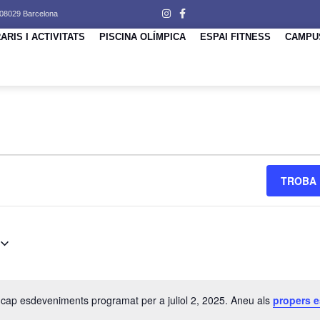
 08029 Barcelona
ARIS I ACTIVITATS
PISCINA OLÍMPICA
ESPAI FITNESS
CAMPU
Ó
TROBA 
 cap esdeveniments programat per a juliol 2, 2025. Aneu als
propers 
IMENTS
Avís