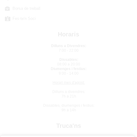
Borsa de treball
Fes-te'n Soci
Horaris
Dilluns a Divendres:
7:00 - 22:00
Dissabtes:
08:00 a 20:00
Diumenges i festius:
9:00 - 14:00
Horari mes d'agost:
Dilluns a divendres:
7h a 21h
Dissabtes, diumenges i festius:
9h a 14h
Truca'ns