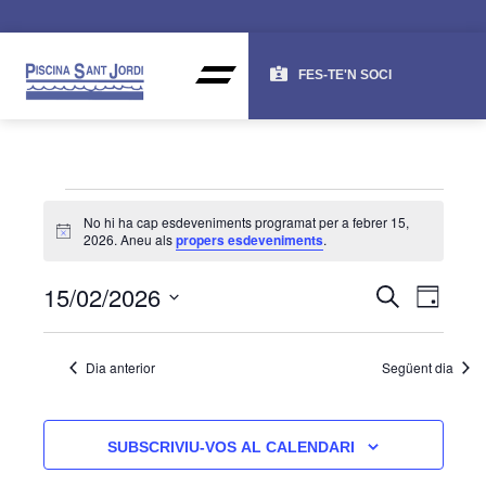
FES-TE'N SOCI
No hi ha cap esdeveniments programat per a febrer 15,
Avís
2026. Aneu als
propers esdeveniments
.
NAV
NA
15/02/2026
CERCA
DIA
DE
VISU
Selecciona
una
VI
I
Dia anterior
Següent dia
data.
ES
CER
D'ES
SUBSCRIVIU-VOS AL CALENDARI