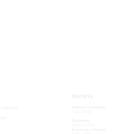
Horaris
Dilluns a Divendres:
b nosaltres
7:00 - 22:00
ball
Dissabtes:
08:00 a 20:00
i
Diumenges i festius: