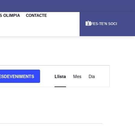
S OLIMPIA
CONTACTE
FES-TE'N SOCI
NAVEGACI
ESDEVENIMENTS
Llista
Mes
Dia
DE
VISUALITZ
ESDEVENI