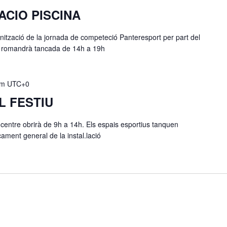
ACIO PISCINA
ització de la jornada de competeció Panteresport per part del
a romandrà tancada de 14h a 19h
pm
UTC+0
L FESTIU
 centre obrirà de 9h a 14h. Els espais esportius tanquen
ment general de la instal.lació