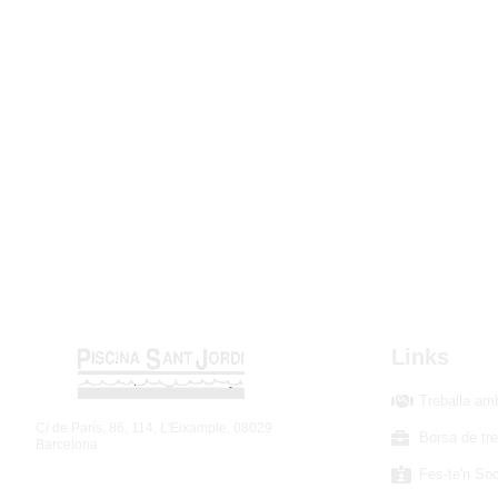
Links
Treballa am
C/ de París, 86, 114, L'Eixample, 08029
Borsa de tre
Barcelona
Fes-te'n Soc