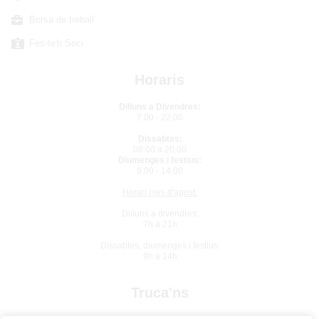
Borsa de treball
Fes-te'n Soci
Horaris
Dilluns a Divendres:
7:00 - 22:00
Dissabtes:
08:00 a 20:00
Diumenges i festius:
9:00 - 14:00
Horari mes d'agost:
Dilluns a divendres:
7h a 21h
Dissabtes, diumenges i festius:
9h a 14h
Truca'ns