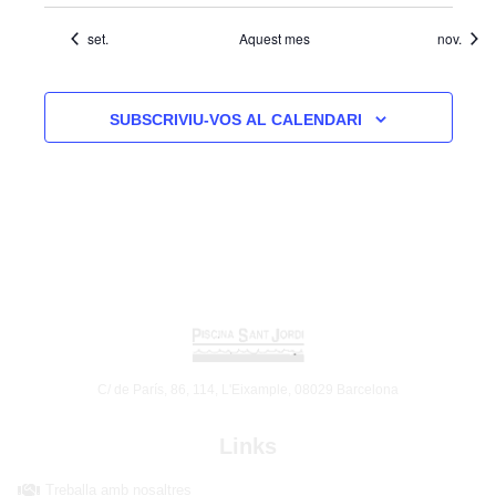
set.
Aquest mes
nov.
SUBSCRIVIU-VOS AL CALENDARI
C/ de París, 86, 114, L'Eixample, 08029 Barcelona
Links
Treballa amb nosaltres