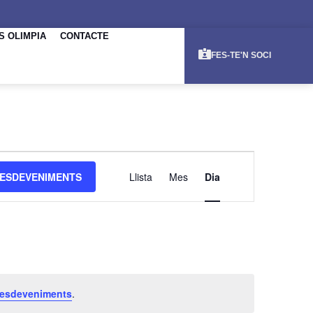
S OLIMPIA
CONTACTE
FES-TE'N SOCI
NAVEGACI
ESDEVENIMENTS
Llista
Mes
Dia
DE
VISUALITZ
ESDEVENI
 esdeveniments
.