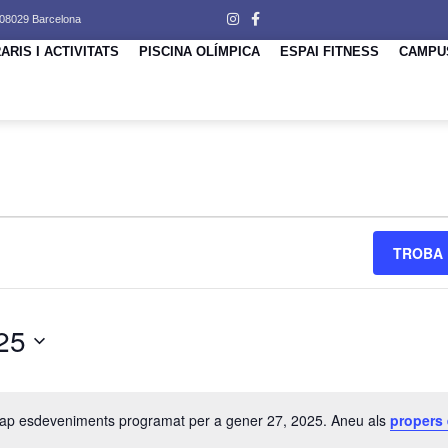
 08029 Barcelona
ARIS I ACTIVITATS
PISCINA OLÍMPICA
ESPAI FITNESS
CAMPU
Ó
TROBA 
25
cap esdeveniments programat per a gener 27, 2025. Aneu als
propers
IMENTS
Avís