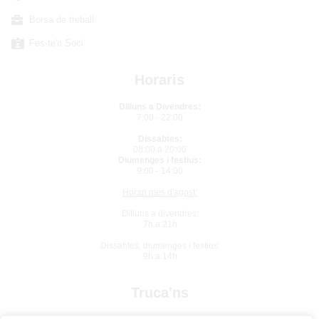
Borsa de treball
Fes-te'n Soci
Horaris
Dilluns a Divendres:
7:00 - 22:00
Dissabtes:
08:00 a 20:00
Diumenges i festius:
9:00 - 14:00
Horari mes d'agost:
Dilluns a divendres:
7h a 21h
Dissabtes, diumenges i festius:
9h a 14h
Truca'ns