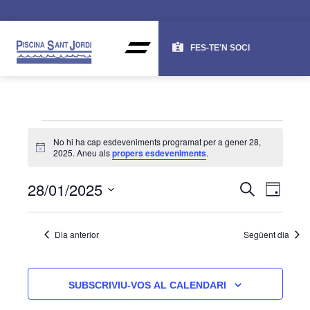
FES-TE'N SOCI
No hi ha cap esdeveniments programat per a gener 28,
Avís
2025. Aneu als
propers esdeveniments
.
NAV
NA
28/01/2025
CERCA
DIA
DE
VISU
Selecciona
una
VI
I
Dia anterior
Següent dia
data.
ES
CER
D'ES
SUBSCRIVIU-VOS AL CALENDARI