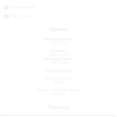
Borsa de treball
Fes-te'n Soci
Horaris
Dilluns a Divendres:
7:00 - 22:00
Dissabtes:
08:00 a 20:00
Diumenges i festius:
9:00 - 14:00
Horari mes d'agost:
Dilluns a divendres:
7h a 21h
Dissabtes, diumenges i festius:
9h a 14h
Truca'ns