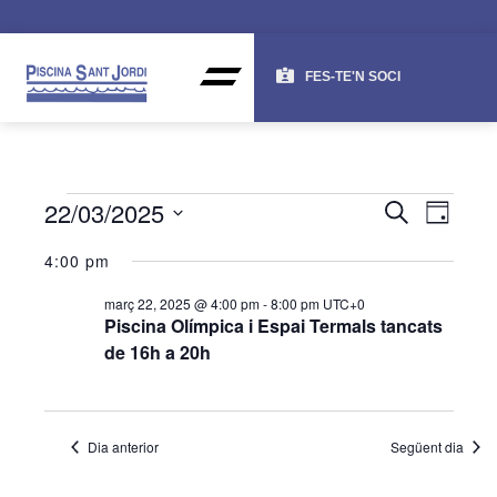
FES-TE'N SOCI
NAV
NA
22/03/2025
CERCA
DIA
DE
VISU
Selecciona
4:00 pm
una
VI
I
data.
ES
març 22, 2025 @ 4:00 pm
-
8:00 pm
UTC+0
CER
Piscina Olímpica i Espai Termals tancats
de 16h a 20h
D'ES
Dia anterior
Següent dia