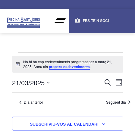
FES-TE'N SOCI
No hi ha cap esdeveniments programat per a març 21,
Avís
2025. Aneu als
propers esdeveniments
.
NAV
NA
21/03/2025
CERCA
DIA
DE
VISU
Selecciona
una
VI
I
Dia anterior
Següent dia
data.
ES
CER
D'ES
SUBSCRIVIU-VOS AL CALENDARI