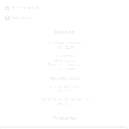
Borsa de treball
Fes-te'n Soci
Horaris
Dilluns a Divendres:
7:00 - 22:00
Dissabtes:
08:00 a 20:00
Diumenges i festius:
9:00 - 14:00
Horari mes d'agost:
Dilluns a divendres:
7h a 21h
Dissabtes, diumenges i festius:
9h a 14h
Truca'ns