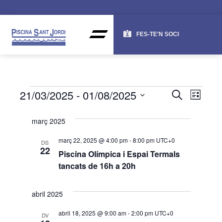
FES-TE'N SOCI
NAV
NA
21/03/2025
 - 
01/08/2025
CERCA
LLISTA
DE
VISU
Selecciona
una
VI
març 2025
I
data.
ES
CER
març 22, 2025 @ 4:00 pm
-
8:00 pm
UTC+0
DS
22
Piscina Olímpica i Espai Termals
D'ES
tancats de 16h a 20h
abril 2025
abril 18, 2025 @ 9:00 am
-
2:00 pm
UTC+0
DV