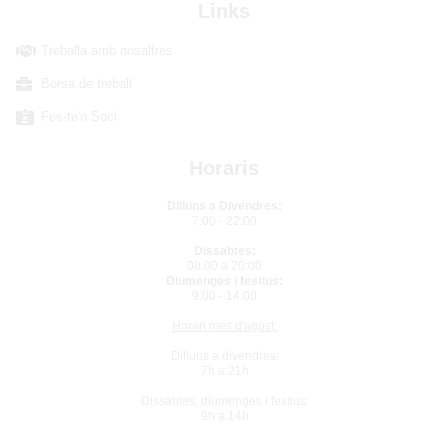
Links
Treballa amb nosaltres
Borsa de treball
Fes-te'n Soci
Horaris
Dilluns a Divendres:
7:00 - 22:00
Dissabtes:
08:00 a 20:00
Diumenges i festius:
9:00 - 14:00
Horari mes d'agost:
Dilluns a divendres:
7h a 21h
Dissabtes, diumenges i festius:
9h a 14h