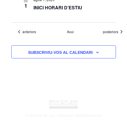
DV
1
INICI HORARI D’ESTIU
Esdeveniments
Esdeveniments
anteriors
Avui
posteriors
SUBSCRIVIU-VOS AL CALENDARI
C/ de París, 86, 114, L'Eixample, 08029 Barcelona