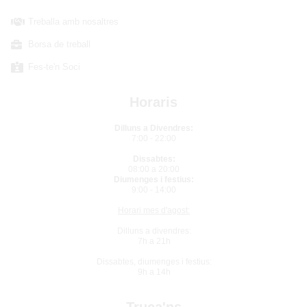
Treballa amb nosaltres
Borsa de treball
Fes-te'n Soci
Horaris
Dilluns a Divendres:
7:00 - 22:00
Dissabtes:
08:00 a 20:00
Diumenges i festius:
9:00 - 14:00
Horari mes d'agost:
Dilluns a divendres:
7h a 21h
Dissabtes, diumenges i festius:
9h a 14h