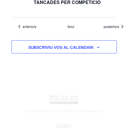
TANCADES PER COMPETICIÓ
Esdeveniments
Esdeveniments
anteriors
Avui
posteriors
SUBSCRIVIU-VOS AL CALENDARI
C/ de París, 86, 114, L'Eixample, 08029 Barcelona
Links