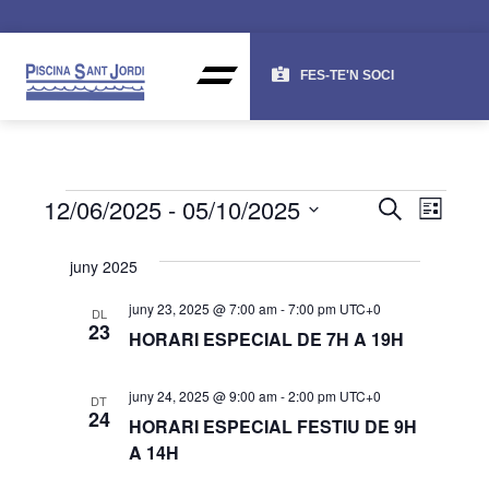
FES-TE'N SOCI
NAV
NA
12/06/2025
 - 
05/10/2025
CERCA
LLISTA
DE
VISU
Selecciona
una
VI
juny 2025
I
data.
ES
CER
juny 23, 2025 @ 7:00 am
-
7:00 pm
UTC+0
DL
23
HORARI ESPECIAL DE 7H A 19H
D'ES
juny 24, 2025 @ 9:00 am
-
2:00 pm
UTC+0
DT
24
HORARI ESPECIAL FESTIU DE 9H
A 14H