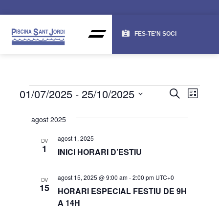
FES-TE'N SOCI
NAV
NA
01/07/2025
 - 
25/10/2025
CERCA
LLISTA
DE
VISU
Selecciona
una
VI
agost 2025
I
data.
ES
CER
agost 1, 2025
DV
1
INICI HORARI D’ESTIU
D'ES
agost 15, 2025 @ 9:00 am
-
2:00 pm
UTC+0
DV
15
HORARI ESPECIAL FESTIU DE 9H
A 14H