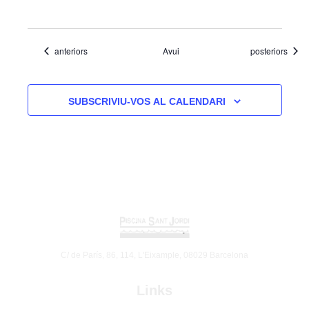
Esdeveniments
Esdeveniments
anteriors
Avui
posteriors
SUBSCRIVIU-VOS AL CALENDARI
C/ de París, 86, 114, L'Eixample, 08029 Barcelona
Links