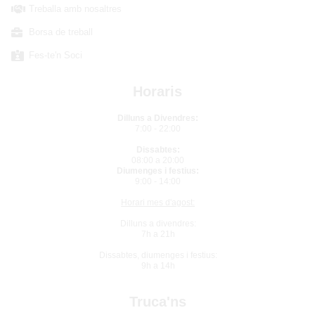
Treballa amb nosaltres
Borsa de treball
Fes-te'n Soci
Horaris
Dilluns a Divendres:
7:00 - 22:00
Dissabtes:
08:00 a 20:00
Diumenges i festius:
9:00 - 14:00
Horari mes d'agost:
Dilluns a divendres:
7h a 21h
Dissabtes, diumenges i festius:
9h a 14h
Truca'ns