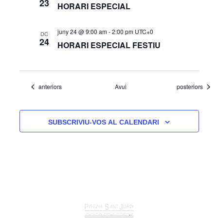
23
HORARI ESPECIAL
juny 24 @ 9:00 am
-
2:00 pm
UTC+0
DC
24
HORARI ESPECIAL FESTIU
Esdeveniments
Esdeveniments
anteriors
Avui
posteriors
SUBSCRIVIU-VOS AL CALENDARI