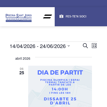
FES-TE'N SOCI
NAV
NA
14/04/2026
 - 
24/06/2026
CERCA
LLISTA
DE
VISU
Selecciona
una
VI
abril 2026
I
data.
ES
CER
DS
25
D'ES