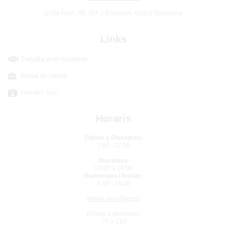
C/ de París, 86, 114, L'Eixample, 08029 Barcelona
Links
Treballa amb nosaltres
Borsa de treball
Fes-te'n Soci
Horaris
Dilluns a Divendres:
7:00 - 22:00
Dissabtes:
08:00 a 20:00
Diumenges i festius:
9:00 - 14:00
Horari mes d'agost:
Dilluns a divendres:
7h a 21h