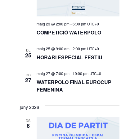
maig 23 @ 2:00 pm
-
6:00 pm
UTC+0
COMPETICIÓ WATERPOLO
maig 25 @ 9:00 am
-
2:00 pm
UTC+0
DL
25
HORARI ESPECIAL FESTIU
maig 27 @ 7:00 pm
-
10:00 pm
UTC+0
DC
27
WATERPOLO FINAL EUROCUP
FEMENINA
juny 2026
DS
6