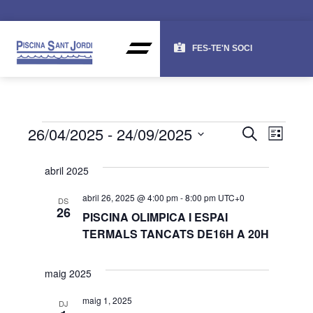
FES-TE'N SOCI
NAV
NA
26/04/2025
 - 
24/09/2025
CERCA
LLISTA
DE
VISU
Selecciona
una
VI
abril 2025
I
data.
ES
CER
abril 26, 2025 @ 4:00 pm
-
8:00 pm
UTC+0
DS
26
PISCINA OLIMPICA I ESPAI
D'ES
TERMALS TANCATS DE16H A 20H
maig 2025
maig 1, 2025
DJ