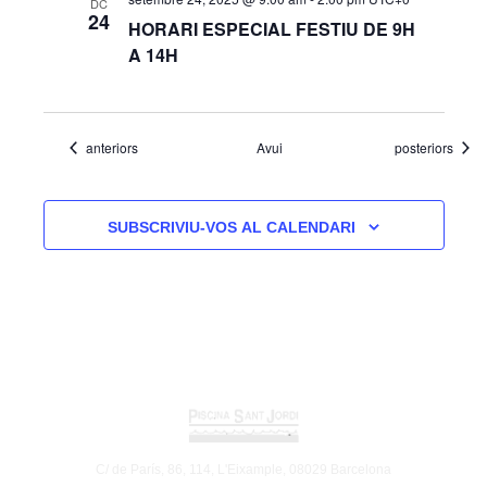
DC
24
HORARI ESPECIAL FESTIU DE 9H
A 14H
Esdeveniments
Esdeveniments
anteriors
Avui
posteriors
SUBSCRIVIU-VOS AL CALENDARI
C/ de París, 86, 114, L'Eixample, 08029 Barcelona