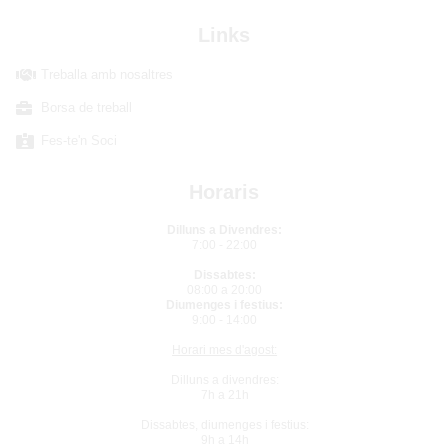
Links
Treballa amb nosaltres
Borsa de treball
Fes-te'n Soci
Horaris
Dilluns a Divendres:
7:00 - 22:00
Dissabtes:
08:00 a 20:00
Diumenges i festius:
9:00 - 14:00
Horari mes d'agost:
Dilluns a divendres:
7h a 21h
Dissabtes, diumenges i festius:
9h a 14h