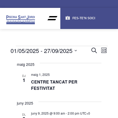
FES-TE'N SOCI
NAV
NA
01/05/2025
 - 
27/09/2025
CERCA
LLISTA
DE
VISU
Selecciona
una
VI
maig 2025
I
data.
ES
CER
maig 1, 2025
DJ
1
CENTRE TANCAT PER
D'ES
FESTIVITAT
juny 2025
juny 9, 2025 @ 9:00 am
-
2:00 pm
UTC+0
DL