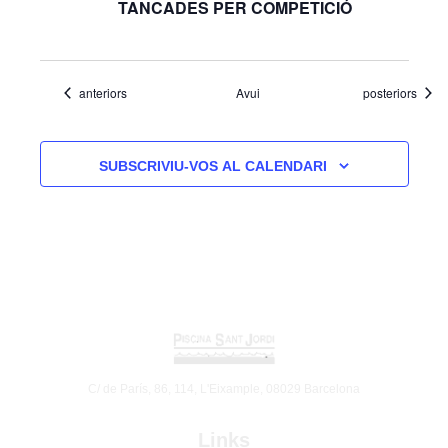
TANCADES PER COMPETICIÓ
Esdeveniments
Esdeveniments
anteriors
Avui
posteriors
SUBSCRIVIU-VOS AL CALENDARI
C/ de París, 86, 114, L'Eixample, 08029 Barcelona
Links