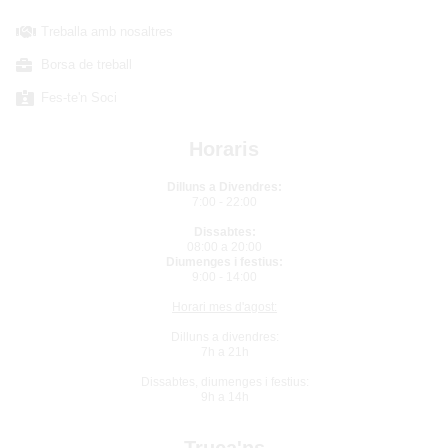
Treballa amb nosaltres
Borsa de treball
Fes-te'n Soci
Horaris
Dilluns a Divendres:
7:00 - 22:00
Dissabtes:
08:00 a 20:00
Diumenges i festius:
9:00 - 14:00
Horari mes d'agost:
Dilluns a divendres:
7h a 21h
Dissabtes, diumenges i festius:
9h a 14h