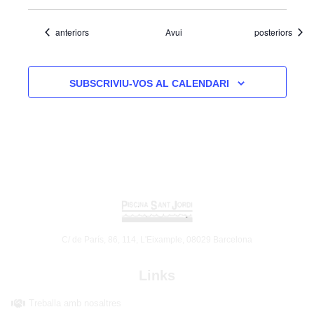
Esdeveniments
Esdeveniments
anteriors
Avui
posteriors
SUBSCRIVIU-VOS AL CALENDARI
C/ de París, 86, 114, L'Eixample, 08029 Barcelona
Links
Treballa amb nosaltres