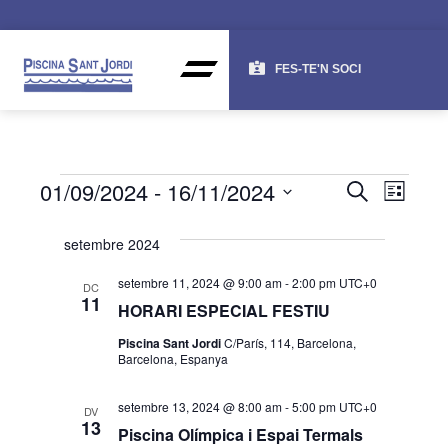
FES-TE'N SOCI
NAV
NA
01/09/2024
 - 
16/11/2024
CERCA
LLISTA
DE
VISU
Selecciona
una
VI
setembre 2024
I
data.
ES
CER
setembre 11, 2024 @ 9:00 am
-
2:00 pm
UTC+0
DC
11
HORARI ESPECIAL FESTIU
D'ES
Piscina Sant Jordi
C/París, 114, Barcelona,
Barcelona, Espanya
setembre 13, 2024 @ 8:00 am
-
5:00 pm
UTC+0
DV
13
Piscina Olímpica i Espai Termals