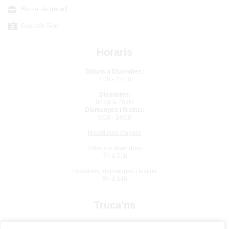
Borsa de treball
Fes-te'n Soci
Horaris
Dilluns a Divendres:
7:00 - 22:00
Dissabtes:
08:00 a 20:00
Diumenges i festius:
9:00 - 14:00
Horari mes d'agost:
Dilluns a divendres:
7h a 21h
Dissabtes, diumenges i festius:
9h a 14h
Truca'ns
934 10 92 61