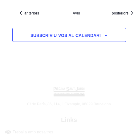
Esdeveniments
Esdeveniments
anteriors
Avui
posteriors
SUBSCRIVIU-VOS AL CALENDARI
C/ de París, 86, 114, L'Eixample, 08029 Barcelona
Links
Treballa amb nosaltres